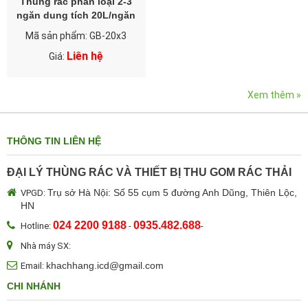
Thùng rác phân loại 2-3
ngăn dung tích 20L/ngăn
Mã sản phẩm: GB-20x3
Liên hệ
Giá:
Xem thêm »
THÔNG TIN LIÊN HỆ
ĐẠI LÝ THÙNG RÁC VÀ THIẾT BỊ THU GOM RÁC THẢI
Trụ sở Hà Nội: Số 55 cụm 5 đường Anh Dũng, Thiên Lộc,
VPGD:
HN
024 2200 9188
0935.482.688
Hotline:
-
-
Nhà máy SX:
khachhang.icd@gmail.com
Email:
CHI NHÁNH