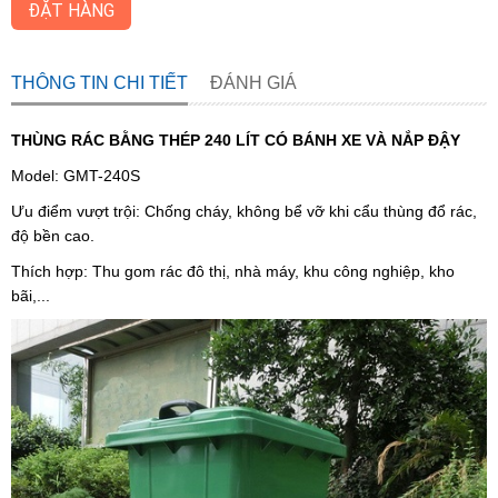
ĐẶT HÀNG
THÔNG TIN CHI TIẾT
ĐÁNH GIÁ
THÙNG RÁC BẰNG THÉP 240 LÍT CÓ BÁNH XE VÀ NẮP ĐẬY
Model: GMT-240S
Ưu điểm vượt trội: Chống cháy, không bể vỡ khi cẩu thùng đổ rác,
độ bền cao.
Thích hợp: Thu gom rác đô thị, nhà máy, khu công nghiệp, kho
bãi,...