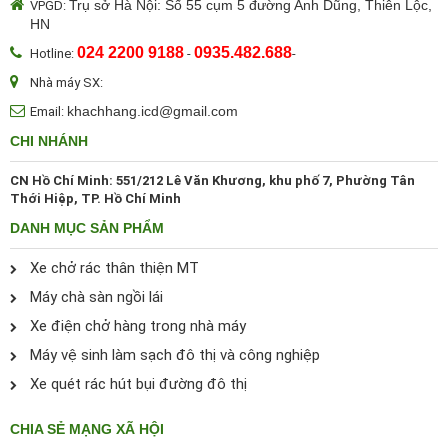
Trụ sở Hà Nội: Số 55 cụm 5 đường Anh Dũng, Thiên Lộc,
VPGD:
HN
024 2200 9188
0935.482.688
Hotline:
-
-
Nhà máy SX:
khachhang.icd@gmail.com
Email:
CHI NHÁNH
CN Hồ Chí Minh: 551/212 Lê Văn Khương, khu phố 7, Phường Tân
Thới Hiệp, TP. Hồ Chí Minh
DANH MỤC SẢN PHẨM
Xe chở rác thân thiện MT
Máy chà sàn ngồi lái
Xe điện chở hàng trong nhà máy
Máy vệ sinh làm sạch đô thị và công nghiệp
Xe quét rác hút bụi đường đô thị
CHIA SẺ MẠNG XÃ HỘI