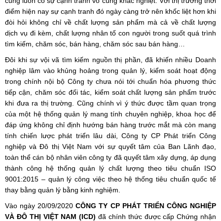
cũng luôn có sự cạnh tranh vô cùng khắc nghiệt. Với thị trường thời
điểm hiện nay sự cạnh tranh đó ngày càng trở nên khốc liệt hơn khi
đòi hỏi không chỉ về chất lượng sản phẩm mà cả về chất lượng
dịch vụ đi kèm, chất lượng nhân tố con người trong suốt quá trình
tìm kiếm, chăm sóc, bán hàng, chăm sóc sau bán hàng…
Đôi khi sự vội vã tìm kiếm nguồn thị phần, đã khiến nhiều Doanh
nghiệp lâm vào khủng hoảng trong quản lý, kiểm soát hoạt động
trong chính nội bộ Công ty chưa nói tới chuẩn hóa phương thức
tiếp cận, chăm sóc đối tác, kiểm soát chất lượng sản phẩm trước
khi đưa ra thị trường. Cũng chính vì ý thức được tầm quan trọng
của một hệ thống quản lý mang tính chuyên nghiệp, khoa học để
đáp ứng không chỉ định hướng bán hàng trước mắt mà còn mang
tính chiến lược phát triển lâu dài, Công ty CP Phát triển Công
nghiệp và Đô thị Việt Nam với sự quyết tâm của Ban Lãnh đạo,
toàn thể cán bộ nhân viên công ty đã quyết tâm xây dựng, áp dụng
thành công hệ thống quản lý chất lượng theo tiêu chuẩn ISO
9001:2015 – quản lý công việc theo hệ thống tiêu chuẩn quốc tế
thay bằng quản lý bằng kinh nghiệm.
Vào ngày 20/09/2020
CÔNG TY CP PHÁT TRIỂN CÔNG NGHIỆP
VÀ ĐÔ THỊ VIỆT NAM (ICD)
đã chính thức được cấp Chứng nhận