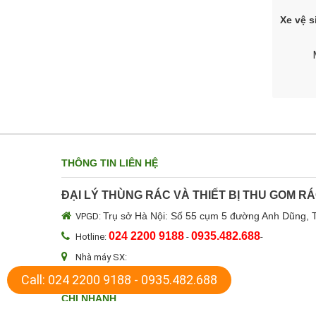
Xe vệ 
THÔNG TIN LIÊN HỆ
ĐẠI LÝ THÙNG RÁC VÀ THIẾT BỊ THU GOM RÁ
Trụ sở Hà Nội: Số 55 cụm 5 đường Anh Dũng, 
VPGD:
024 2200 9188
0935.482.688
Hotline:
-
-
Nhà máy SX:
khachhang.icd@gmail.com
Call:
024 2200 9188
Email:
-
0935.482.688
CHI NHÁNH