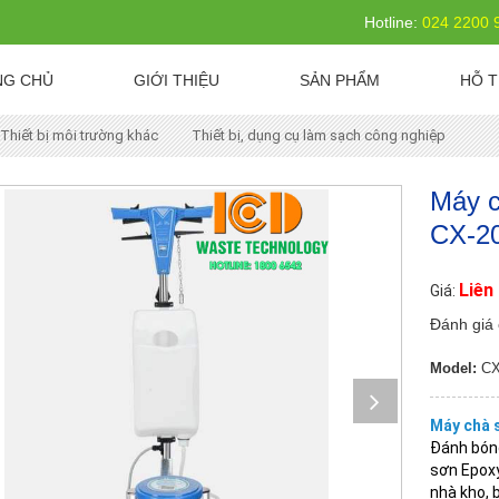
Hotline:
024 2200 
NG CHỦ
GIỚI THIỆU
SẢN PHẨM
HỖ T
Thiết bị môi trường khác
Thiết bị, dụng cụ làm sạch công nghiệp
Máy c
CX-2
Liên
Giá:
Đánh giá 
Model:
CX
Máy chà 
Đánh bóng
sơn Epoxy
nhà kho, 