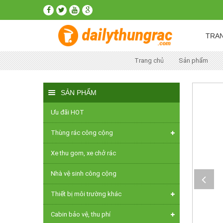
TRA
Trang chủ
Sản phẩm
SẢN PHẨM
Ưu đãi HOT
Thùng rác công cộng
Thùng rác ủ phân hữu cơ
Xe thu gom, xe chở rác
Thùng rác bằng thép
Nhà vệ sinh công cộng
Thùng rác nhựa SCHAEFER
Thiết bị môi trường khác
Thùng rác nhựa OTTO
TB Khách sạn - nhà hàng - Resort - Khu
Cabin bảo vệ, thu phí