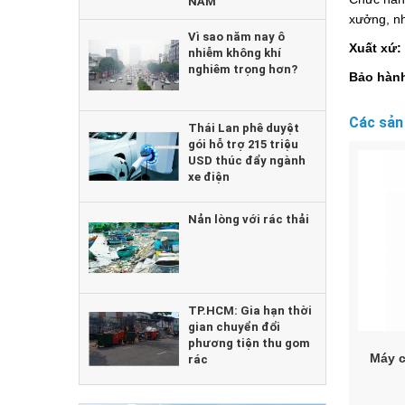
NĂM
xưởng, nh
Vì sao năm nay ô
Xuất xứ:
nhiễm không khí
nghiêm trọng hơn?
Bảo hành
Các sản
Thái Lan phê duyệt
gói hỗ trợ 215 triệu
USD thúc đẩy ngành
xe điện
Nản lòng với rác thải
TP.HCM: Gia hạn thời
gian chuyển đổi
phương tiện thu gom
Máy c
rác