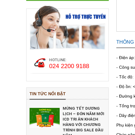
vui chơi
Thùng rác thông minh-Thùng rác quảng
Cabin nhà bảo vệ Inox
cáo
Thiết bị, dụng cụ làm sạch công nghiệp
Chòi gác bảo vệ thép
Thùng rác nhựa HDPE
TB-nội thất y tế
Bốt gác composite
Thùng rác composite
THÔNG T
Thùng rác y tế bệnh viện
- Điện á
HOTLINE:
Thùng rác ngoài trời
024 2200 9188
- Công s
Thùng rác inox đạp chân
- Tốc độ:
- Độ ồn: 
Thùng rác đá hoa cương
TIN TỨC NỔI BẬT
- Đường k
Thùng rác inox gạt tàn
- Tổng tr
MỪNG TẾT DƯƠNG
Thùng rác trong nhà
LỊCH – ĐÓN NĂM MỚI
- Dây điệ
ICD TRI ÂN KHÁCH
HÀNG VỚI CHƯƠNG
Phụ kiện 
TRÌNH BIG SALE ĐẦU
Chức năng