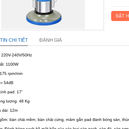
ĐẶT 
IN CHI TIẾT
ĐÁNH GIÁ
p: 220V-240V/50Hz
uất: 1100W
 175 rpm/min
<= 54dB
ính pad: 17”
ọng lượng: 48 Kg
n dài: 12m
gồm: bàn chải mềm, bàn chải cứng, mâm gắn pad đánh bóng sàn, thù
: Đánh bóng sạch bề mặt bẩn của các lọai sàn gạch, sàn đá, sàn sơ