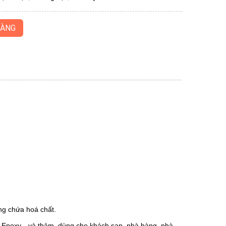
HÀNG
ng chứa hoá chất.
n Epoxy…và thảm, dùng cho khách sạn, nhà hàng, nhà