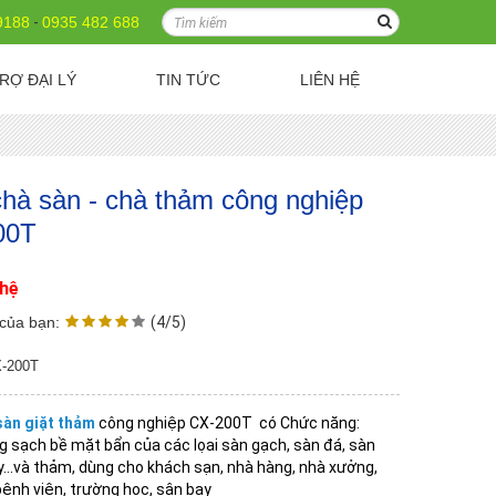
9188
-
0935 482 688
RỢ ĐẠI LÝ
TIN TỨC
LIÊN HỆ
hà sàn - chà thảm công nghiệp
00T
 hệ
của bạn:
(4/5)
-200T
sàn giặt thảm
công nghiệp CX-200T có Chức năng:
 sạch bề mặt bẩn của các lọai sàn gạch, sàn đá, sàn
…và thảm, dùng cho khách sạn, nhà hàng, nhà xưởng,
bệnh viện, trường học, sân bay