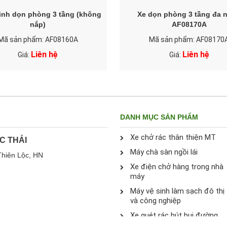
sinh dọn phòng 3 tầng (không
Xe dọn phòng 3 tầng đa 
nắp)
AF08170A
Mã sản phẩm: AF08160A
Mã sản phẩm: AF08170
Liên hệ
Liên hệ
Giá:
Giá:
DANH MỤC SẢN PHẨM
Xe chở rác thân thiện MT
C THẢI
Máy chà sàn ngồi lái
Thiên Lộc, HN
Xe điện chở hàng trong nhà
máy
Máy vệ sinh làm sạch đô thị
và công nghiệp
Xe quét rác hút bụi đường
đô thị