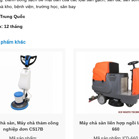
à kho, bệnh viện, trường học, sân bay
 Trung Quốc
: 12 tháng
 phẩm khác
hà sàn, Máy chà thảm công
Máy chà sàn liên hợp ngồi l
nghiệp đơn CS17B
660
Mã sản phẩm:
Mã sản phẩm: ICD-660